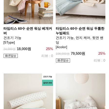
타임리스 60수 순면 워싱 베개커
타임리스 60수 순면 워싱 두툼한
버
누빔패드
건조기 가능
건조기 가능, 먼지 케어, 뒷면 밴
[5Type]
딩
[4color]
18,000원
25%
24,000원
79,500원
25%
106,000원
리뷰 : 0
리뷰 : 0