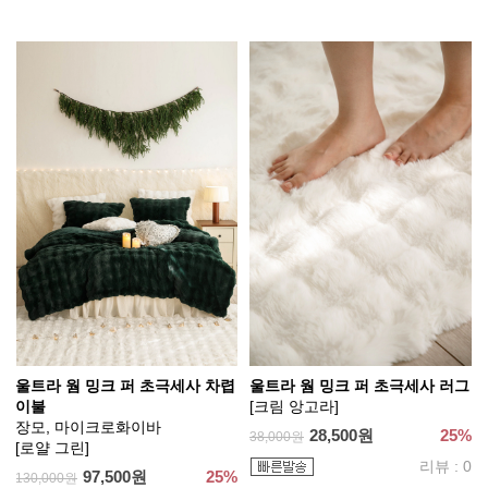
울트라 웜 밍크 퍼 초극세사 차렵
울트라 웜 밍크 퍼 초극세사 러그
이불
[크림 앙고라]
장모, 마이크로화이바
28,500원
25%
38,000원
[로얄 그린]
리뷰 : 0
97,500원
25%
130,000원