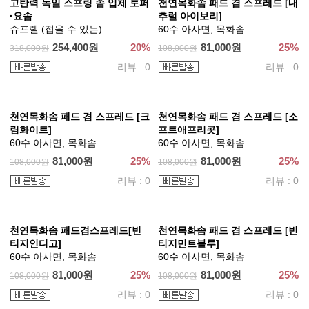
(건조기 가능)오늘부터 완전숙면
최상의 쾌적함 100수 순면 워싱
넥서포트 2세대 쿨링 경추베개
베개커버
높이조절, 세탁가능 (10차 물량)
건조기 가능, 알러지 프리, 미세
먼지 케어
60,200원
30%
86,000원
[7Type]