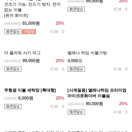
위크엔드 100수 줄누빔 필로우
엘레나하임 마이크로화이버 경추
시트 [12컬러]
베개 솜
100수 고밀도 바이오 워싱 면
30,000원
25%
40,000원
19,200원
40%
32,000원
리뷰 : 0
리뷰 : 0