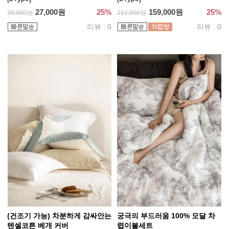
27,000원
25%
159,000원
25%
36,000원
212,000원
리뷰 : 0
리뷰 : 0
(건조기 가능) 차분하게 감싸안는
궁극의 부드러움 100% 모달 차
텐셀코튼 베개 커버
렵이불세트