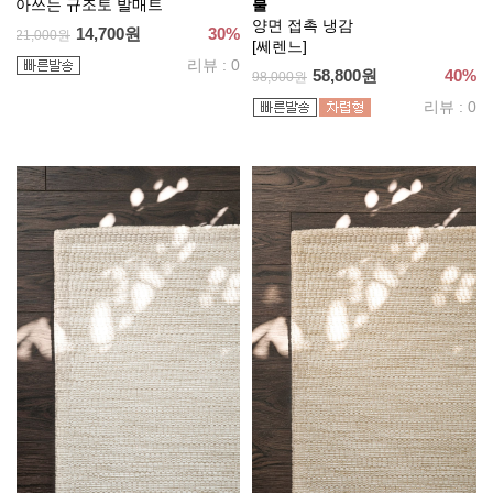
아쓰는 규조토 발매트
불
양면 접촉 냉감
14,700원
30%
21,000원
[쎄렌느]
리뷰 : 0
58,800원
40%
98,000원
리뷰 : 0