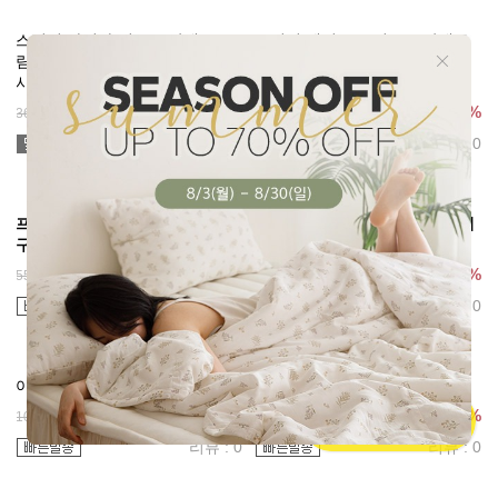
무형광 이불 세탁망 [특대형]
[사계절용] 엘레나하임 프리미엄
마이크로화이버 이불솜
6,000원
25%
8,000원
90,000원
25%
120,000원
리뷰 : 0
리뷰 : 0
고탄력 독일 스프링 솜 입체 토퍼
천연목화솜 패드 겸 스프레드 [내
·요솜
추럴 아이보리]
슈프렐 (접을 수 있는)
60수 아사면, 목화솜
254,400원
20%
81,000원
25%
318,000원
108,000원
리뷰 : 0
리뷰 : 0
천연목화솜 패드 겸 스프레드 [크
천연목화솜 패드 겸 스프레드 [소
림화이트]
프트애프리콧]
60수 아사면, 목화솜
60수 아사면, 목화솜
81,000원
25%
81,000원
25%
108,000원
108,000원
리뷰 : 0
리뷰 : 0