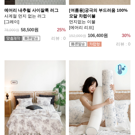
에어리 내추럴 사이잘룩 러그
[여름용]궁극의 부드러움 100%
사계절 먼지 없는 러그
모달 차렵이불
[그레이]
먼지없는 이불
[에어리 리프]
58,500원
25%
78,000원
106,400원
30%
152,000원
리뷰 : 0
리뷰 : 0