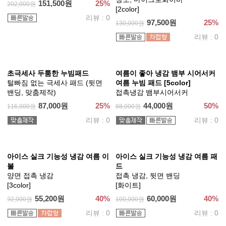
지케어 M2 베개커버
진드기 방지
[6Type]
13,500원
25%
18,000원
리뷰 : 0
궁극의 부드러움 100% 모달 줄
궁극의 부드러움 100% 모달 베
누빔 패드 겸 스프레드 [6color]
개 커버
양면 패딩
100,500원
25%
134,000원
[13Type]
리뷰 : 0
27,000원
25%
36,000원
리뷰 : 0
최상의 쾌적함 100수 순면 워싱
궁극의 부드러움 100% 모달 차
차렵이불
렵이불 FULL SET
건조기 가능, 알러지 프리, 미세
먼지없는 이불
먼지 케어
[12Type]
[모노 그레이]
205,500원
25%