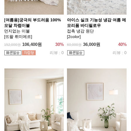
[여름용]궁극의 부드러움 100%
아이스 실크 기능성 냉감 여름 메
모달 차렵이불
모리폼 바디필로우
먼지없는 이불
접촉 냉감 원단
[뜨왈 뤼미에르]
[2color]
106,400원
30%
36,000원
40%
152,000원
60,000원
리뷰 : 0
리뷰 : 0