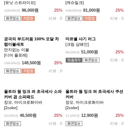
[유닛 스트라이프]
[캐슈밀크]
96,000원
25%
81,000원
25%
128,000원
108,000원
리뷰 : 0
리뷰 : 0
궁극의 부드러움 100% 모달 차
마르쉘 샤기 러그
렵이불세트
[크림 샴페인]
먼지없는 이불
51,000원
25%
68,000원
[디어 플로레]
리뷰 : 0
148,500원
25%
198,000원
리뷰 : 0
울트라 웜 밍크 퍼 초극세사 소파
울트라 웜 밍크 퍼 초극세사 쿠션
커버 겸 소파패드
커버
장모, 마이크로화이바
장모, 마이크로화이바
[2color]
[2color]
46,500원
25%
12,900원
25%
62,000원
17,200원
리뷰 : 0
리뷰 : 0