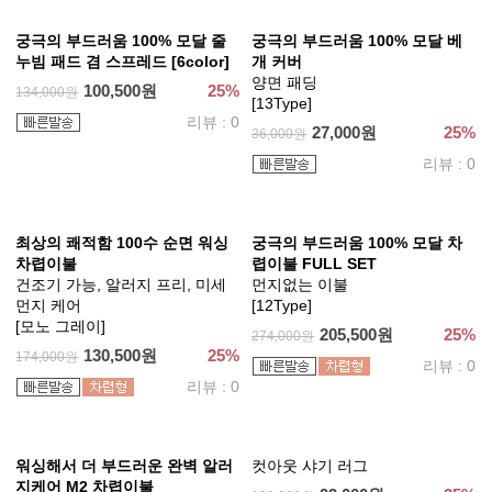
궁극의 부드러움 100% 모달 두
최상의 쾌적함 100수 순면 워싱
툼한 누빔패드 (뒷면 밴딩)
두툼한 누빔패드
[3color]
건조기 가능, 알러지 프리, 미세
먼지 케어, 뒷면밴딩
76,500원
25%
102,000원
[4Color]
리뷰 : 0
96,000원
25%
128,000원
리뷰 : 0