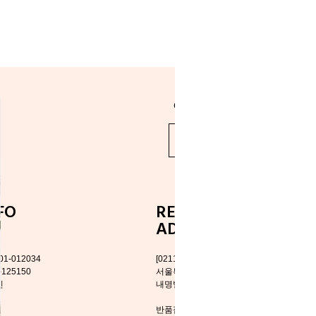
@www_elenaheim_com
바로가기 >
FO
RETURN DELIVERY
ADDRESS
1-012034
[02118]
125150
서울특별시 중랑구 망우로26길 103
인
내명빌딩 1층 엘레나하임
반품접수는 로젠택배를