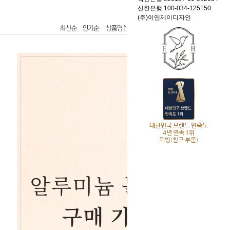
신한은행 100-034-125150
(주)이앤제이디자인
대한민국 브랜드 만족도
4년 연속 1위
리빙(침구 부문)