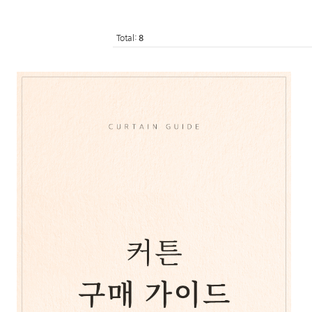
Total:
8