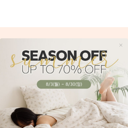
니다.
CUSTOMER
BANK IN
CENTER
02-3394-5643
국민은행 926137-0
신한은행 100-034-
(주)이앤제이디자
카카오 플러스친구 : 엘레나하임