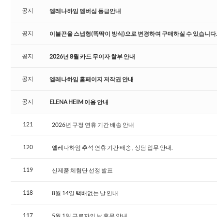
공지
엘레나하임 멤버십 등급안내
공지
이불끈을 스냅형(똑딱이 방식)으로 변경하여 구매하실 수 있습니다
공지
2026년 8월 카드 무이자 할부 안내
공지
엘레나하임 홈페이지 저작권 안내
공지
ELENA HEIM 이용 안내
121
2026년 구정 연휴 기간 배송 안내
120
엘레나하임 추석 연휴 기간 배송 , 상담 업무 안내.
119
신제품 체험단 선정 발표
118
8월 14일 택배없는 날 안내
117
5월 1일 근로자의 날 휴무 안내