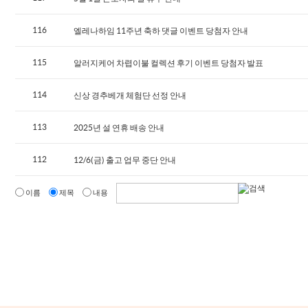
116
엘레나하임 11주년 축하 댓글 이벤트 당첨자 안내
115
알러지케어 차렵이불 컬렉션 후기 이벤트 당첨자 발표
114
신상 경추베개 체험단 선정 안내
113
2025년 설 연휴 배송 안내
112
12/6(금) 출고 업무 중단 안내
이름
제목
내용