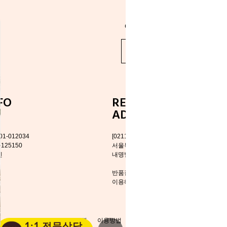
@www_elenaheim_com
바로가기 >
FO
RETURN DELIVERY
ADDRESS
1-012034
[02118]
125150
서울특별시 중랑구 망우로26길 103
인
내명빌딩 1층 엘레나하임
반품접수는 로젠택배를
이용해주세요.
회사소개
이용약관
이용방법
개인정보취급방침
B2B 문의
1:1 전문상담