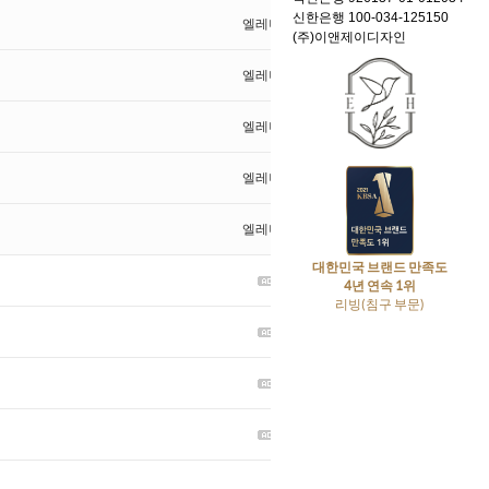
신한은행 100-034-125150
엘레나하임
1783
2024.02.20
(주)이앤제이디자인
엘레나하임
4101
2020.08.20
엘레나하임
4757
2019.06.03
엘레나하임
4157
2018.01.31
엘레나하임
9943
2014.06.23
대한민국 브랜드 만족도
2026.02.02
141
4년 연속 1위
리빙(침구 부문)
2025.09.30
197
2025.09.11
371
2025.08.13
304
2025.04.30
426