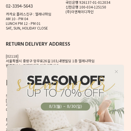
국민은행 926137-01-012034
02-3394-5643
신한은행 100-034-125150
(주)이앤제이디자인
카카오 플러스친구 : 엘레나하임
AM 10 - PM 04
LUNCH PM 12 - PM 01
SAT, SUN, HOLIDAY CLOSE
RETURN DELIVERY ADDRESS
[02118]
서울특별시 중랑구 망우로26길 103,내명빌딩 1층 엘레나하임
반품접수는 로젠택배를 이용해주세요.
56, Mangu-ro, Dongdaemun-gu, Seoul, Korea
[02496] 서울시 동대문구 망우로 56 이앤제이빌딩 6층
주식회사 이앤제이디자인
대표자 이재혁, 이예은
통신판매신고번호 2020-서울동대문-0224호
[CHECK]
사업자등록번호 413-86-01738
개인정보관리책임자 이예은,
enjdesign@naver.com