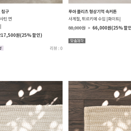
 침구
루아 플리츠 형상기억 속커튼
 사틴 면
사계절, 튀르키예 수입 |화이트|
|
88,000원
>
66,000원
(25% 할
217,500원
(25% 할인)
리뷰 : 0