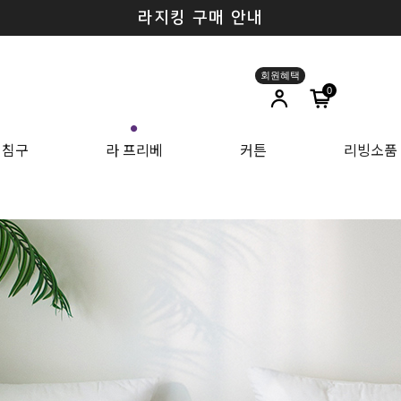
라지킹 구매 안내
0
●
침구
라 프리베
커튼
리빙소품