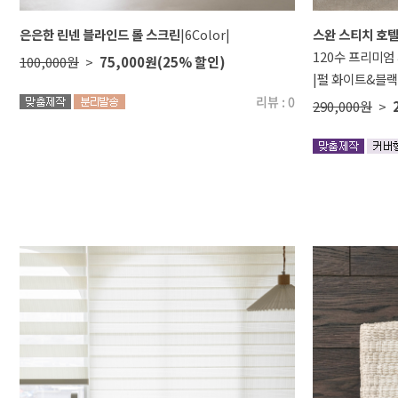
은은한 린넨 블라인드 롤 스크린
|6Color|
스완 스티치 호텔
120수 프리미엄
100,000원
>
75,000원
(25% 할인)
|펄 화이트&블랙
리뷰 : 0
290,000원
>