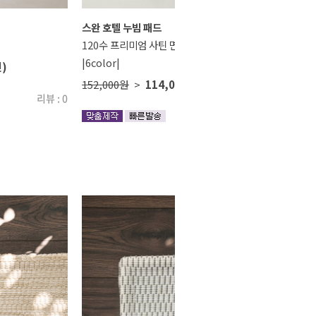
스완 호텔 누빔 패드
120수 프리미엄 사틴 면
|6color|
인)
152,000원
>
114,000원
(25% 할인)
리뷰 : 0
리뷰 : 0