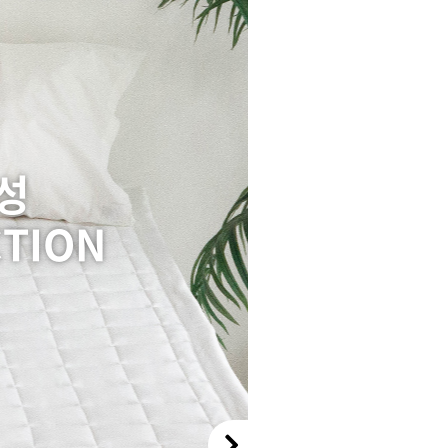
성
CTION