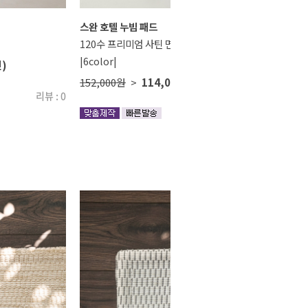
스완 호텔 누빔 패드
120수 프리미엄 사틴 면
|6color|
인)
152,000원
>
114,000원
(25% 할인)
리뷰 : 0
리뷰 : 0