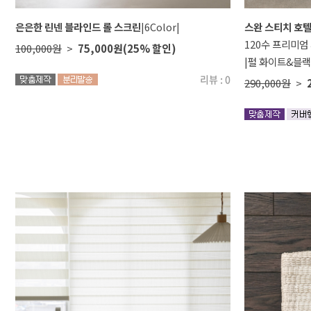
은은한 린넨 블라인드 롤 스크린
|6Color|
스완 스티치 호텔
120수 프리미엄
100,000원
>
75,000원
(25% 할인)
|펄 화이트&블랙
리뷰 : 0
290,000원
>