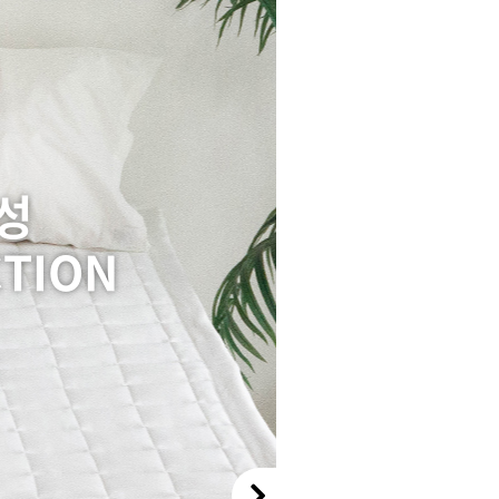
성
CTION