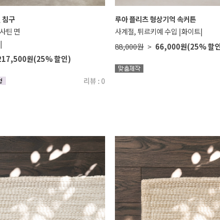
 침구
루아 플리츠 형상기억 속커튼
 사틴 면
사계절, 튀르키예 수입 |화이트|
|
88,000원
>
66,000원
(25% 할
217,500원
(25% 할인)
리뷰 : 0