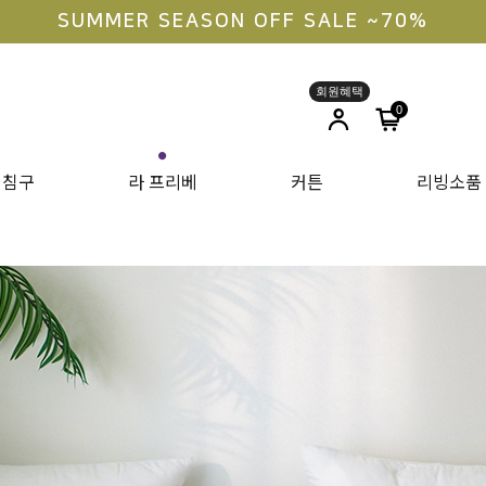
라지킹 구매 안내
0
●
침구
라 프리베
커튼
리빙소품