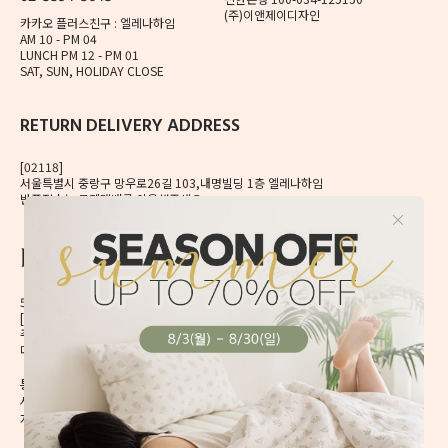
(주)이앤제이디자인
카카오 플러스친구 : 엘레나하임
AM 10 - PM 04
LUNCH PM 12 - PM 01
SAT, SUN, HOLIDAY CLOSE
RETURN DELIVERY ADDRESS
[02118]
서울특별시 중랑구 망우로26길 103,내명빌딩 1층 엘레나하임
반품접수는 로젠택배를 이용해주세요.
56, Mangu-ro, Dongdaemun-gu, Seoul, Korea
[02496] 서울시 동대문구 망우로 56 이앤제이빌딩 6층
주식회사 이앤제이디자인
대표자 이재혁, 이예은
통신판매신고번호 2020-서울동대문-0224호
[CHECK]
사업자등록번호 413-86-01738
개인정보관리책임자 이예은,
enjdesign@naver.com