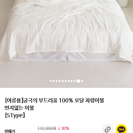
[여름용]궁극의 부드러움 100% 모달 차렵이불
먼지없는 이불
[5Type]
132,000원
30%
판매가