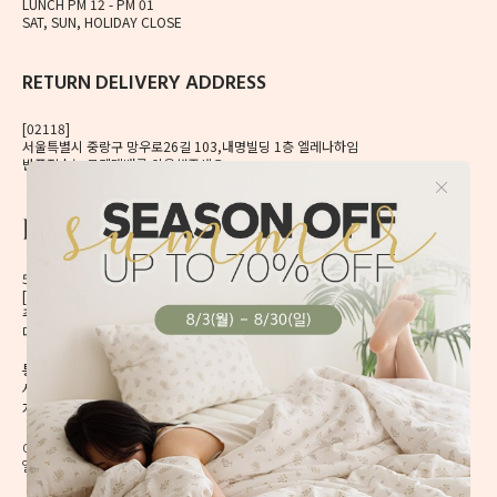
LUNCH PM 12 - PM 01
SAT, SUN, HOLIDAY CLOSE
RETURN DELIVERY ADDRESS
[02118]
서울특별시 중랑구 망우로26길 103,내명빌딩 1층 엘레나하임
반품접수는 로젠택배를 이용해주세요.
56, Mangu-ro, Dongdaemun-gu, Seoul, Korea
[02496] 서울시 동대문구 망우로 56 이앤제이빌딩 6층
주식회사 이앤제이디자인
대표자 이재혁, 이예은
통신판매신고번호 2020-서울동대문-0224호
[CHECK]
사업자등록번호 413-86-01738
개인정보관리책임자 이예은,
enjdesign@naver.com
COPYRIGHT @ ELENAHEIM. ALL RIGHT RESERVED.
엘레나 하임의 모든 디자인과 내용은 무단 도용할 수 없습니다.