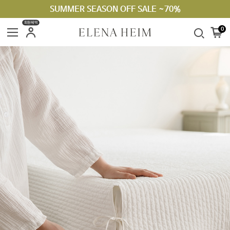
SUMMER SEASON OFF SALE ~70%
회원혜택
0