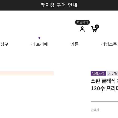
SUMMER SEASON OFF SALE ~70%
0
●
침구
라 프리베
커튼
리빙소품
스완 클래식 
120수 프리
판매가