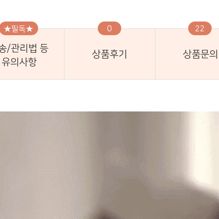
★필독★
0
22
송/관리법 등
상품후기
상품문의
유의사항