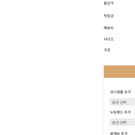
할인가
적립금
배송비
사이즈
구성
코디제품 추가
누빔패드 추가
베개솜 추가