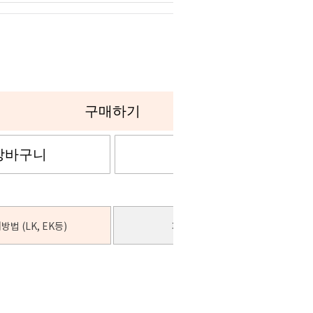
0
구매하기
장바구니
관심상품
방법 (LK, EK등)
패딩솜 추가 안내