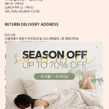
AM 10 - PM 04
LUNCH PM 12 - PM 01
SAT, SUN, HOLIDAY CLOSE
RETURN DELIVERY ADDRESS
[02118]
서울특별시 중랑구 망우로26길 103,내명빌딩 1층 엘레나하임
반품접수는 로젠택배를 이용해주세요.
56, Mangu-ro, Dongdaemun-gu, Seoul, Korea
[02496] 서울시 동대문구 망우로 56 이앤제이빌딩 6층
주식회사 이앤제이디자인
대표자 이재혁, 이예은
통신판매신고번호 2020-서울동대문-0224호
[CHECK]
사업자등록번호 413-86-01738
개인정보관리책임자 이예은,
enjdesign@naver.com
COPYRIGHT @ ELENAHEIM. ALL RIGHT RESERVED.
엘레나 하임의 모든 디자인과 내용은 무단 도용할 수 없습니다.