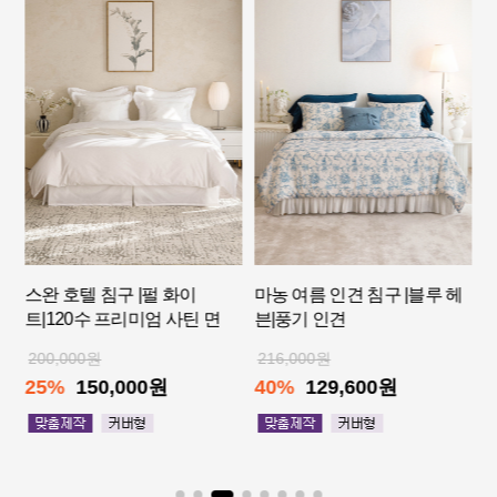
마농 여름 인견 침구 |블루 헤
모딜리안 사계절 호텔 침구 |
스
븐|풍기 인견
앙고라|모달·코튼
드
216,000원
186,000원
4
40%
129,600원
25%
139,500원
2