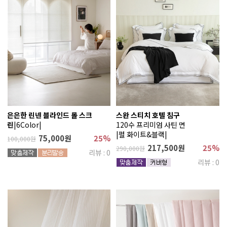
은은한 린넨 블라인드 롤 스크
스완 스티치 호텔 침구
린
|6Color|
120수 프리미엄 사틴 면
|펄 화이트&블랙|
75,000원
25%
100,000원
217,500원
25%
290,000원
리뷰 : 0
리뷰 : 0