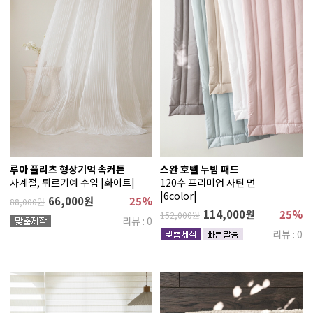
루아 플리츠 형상기억 속커튼
스완 호텔 누빔 패드
사계절, 튀르키예 수입 |화이트|
120수 프리미엄 사틴 면
|6color|
66,000원
25%
88,000원
114,000원
25%
152,000원
리뷰 : 0
리뷰 : 0