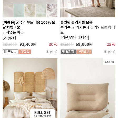
[여름용]궁극의 부드러움 100% 모
올인원 블라커튼 모음
달 차렵이불
속커튼, 암막커튼과 블라인드를 하나
먼지없는 이불
로
[5Type]
|기본/암막 에디션|
92,400원
30%
69,000원
25%
132,000원
92,000원
리뷰 : 0
리뷰 : 0