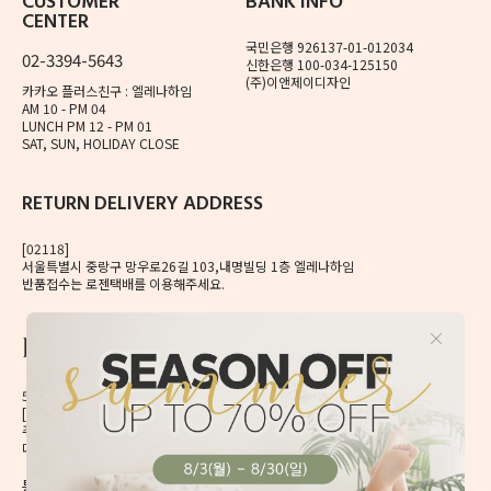
CUSTOMER
BANK INFO
CENTER
국민은행 926137-01-012034
02-3394-5643
신한은행 100-034-125150
(주)이앤제이디자인
카카오 플러스친구 : 엘레나하임
AM 10 - PM 04
LUNCH PM 12 - PM 01
SAT, SUN, HOLIDAY CLOSE
RETURN DELIVERY ADDRESS
[02118]
서울특별시 중랑구 망우로26길 103,내명빌딩 1층 엘레나하임
반품접수는 로젠택배를 이용해주세요.
56, Mangu-ro, Dongdaemun-gu, Seoul, Korea
[02496] 서울시 동대문구 망우로 56 이앤제이빌딩 6층
주식회사 이앤제이디자인
대표자 이재혁, 이예은
통신판매신고번호 2020-서울동대문-0224호
[CHECK]