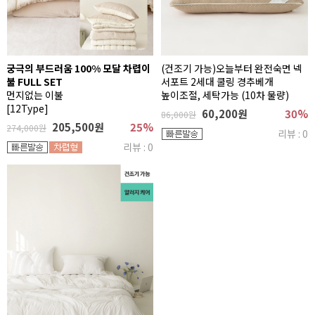
궁극의 부드러움 100% 모달 차렵이
(건조기 가능)오늘부터 완전숙면 넥
불 FULL SET
서포트 2세대 쿨링 경추베개
먼지없는 이불
높이조절, 세탁가능 (10차 물량)
[12Type]
60,200원
30%
86,000원
205,500원
25%
274,000원
리뷰 : 0
리뷰 : 0