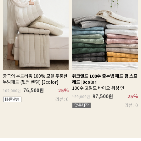
궁극의 부드러움 100% 모달 두툼한
위크엔드 100수 줄누빔 패드 겸 스프
누빔패드 (뒷면 밴딩) [3color]
레드 |9color|
100수 고밀도 바이오 워싱 면
76,500원
25%
102,000원
97,500원
25%
130,000원
리뷰 : 0
리뷰 : 0