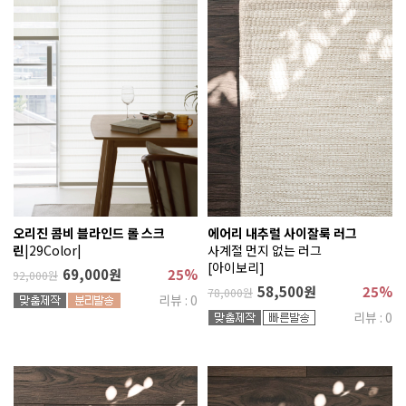
오리진 콤비 블라인드 롤 스크
에어리 내추럴 사이잘룩 러그
린
|29Color|
사계절 먼지 없는 러그
[아이보리]
69,000원
25%
92,000원
58,500원
25%
78,000원
리뷰 : 0
리뷰 : 0