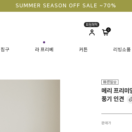
라지킹 구매 안내
0
●
침구
라 프리베
커튼
리빙소품
메리 프리미엄 
풍기 인견
판매가