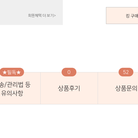
킹 구매
회원혜택 더 보기>
★필독★
0
52
송/관리법 등
상품후기
상품문의
유의사항