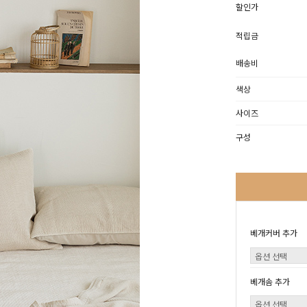
할인가
적립금
배송비
색상
사이즈
구성
베개커버 추가
베개솜 추가