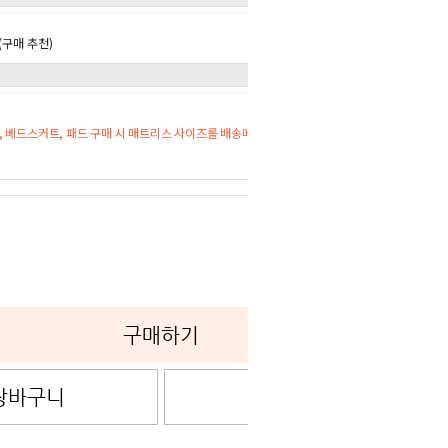
구매 추천)
 베드스커트, 패드 구매 시 매트리스 사이즈를 배송메시지에 기재해주세요.
0
구매하기
장바구니
관심상품