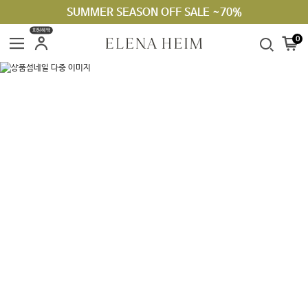
SUMMER SEASON OFF SALE ~70%
회원혜택
0