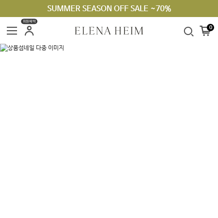
SUMMER SEASON OFF SALE ~70%
회원혜택
0