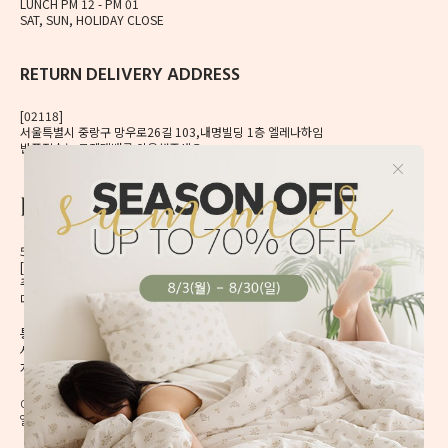
LUNCH PM 12 - PM 01
SAT, SUN, HOLIDAY CLOSE
RETURN DELIVERY ADDRESS
[02118]
서울특별시 중랑구 망우로26길 103,내명빌딩 1층 엘레나하임
반품접수는 로젠택배를 이용해주세요.
56, Mangu-ro, Dongdaemun-gu, Seoul, Korea
[02496] 서울시 동대문구 망우로 56 이앤제이빌딩 6층
주식회사 이앤제이디자인
대표자 이재혁, 이예은
통신판매신고번호 2020-서울동대문-0224호
[CHECK]
사업자등록번호 413-86-01738
개인정보관리책임자 이예은,
enjdesign@naver.com
COPYRIGHT @ ELENAHEIM. ALL RIGHT RESERVED.
엘레나 하임의 모든 디자인과 내용은 무단 도용할 수 없습니다.