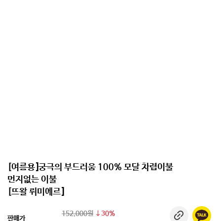
[여름용]궁극의 부드러움 100% 모달 차렵이불
먼지없는 이불
[뜨왈 뤼미에르]
152,000원
30%
판매가