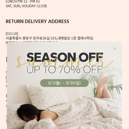
LUNCH PM 12 - PM 01
SAT, SUN, HOLIDAY CLOSE
RETURN DELIVERY ADDRESS
[02118]
서울특별시 중랑구 망우로26길 103,내명빌딩 1층 엘레나하임
반품접수는 로젠택배를 이용해주세요.
56, Mangu-ro, Dongdaemun-gu, Seoul, Korea
[02496] 서울시 동대문구 망우로 56 이앤제이빌딩 6층
주식회사 이앤제이디자인
대표자 이재혁, 이예은
통신판매신고번호 2020-서울동대문-0224호
[CHECK]
사업자등록번호 413-86-01738
개인정보관리책임자 이예은,
enjdesign@naver.com
COPYRIGHT @ ELENAHEIM. ALL RIGHT RESERVED.
엘레나 하임의 모든 디자인과 내용은 무단 도용할 수 없습니다.