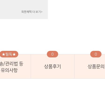
회원혜택 더 보기>
★필독★
0
0
송/관리법 등
상품후기
상품문의
유의사항