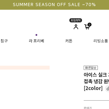
라지킹 구매 안내
0
●
침구
라 프리베
커튼
리빙소품
아이스 실크
접촉 냉감 원
[2color]
판매가