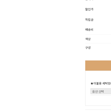
할인가
적립금
배송비
색상
구성
★이불용 세탁망(