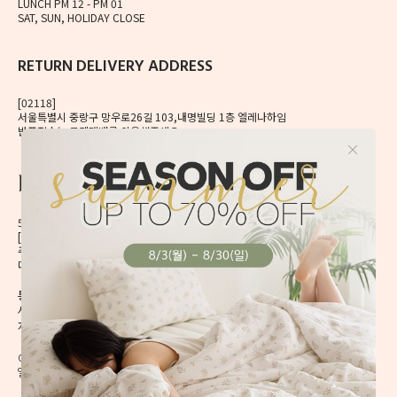
LUNCH PM 12 - PM 01
SAT, SUN, HOLIDAY CLOSE
RETURN DELIVERY ADDRESS
[02118]
서울특별시 중랑구 망우로26길 103,내명빌딩 1층 엘레나하임
반품접수는 로젠택배를 이용해주세요.
56, Mangu-ro, Dongdaemun-gu, Seoul, Korea
[02496] 서울시 동대문구 망우로 56 이앤제이빌딩 6층
주식회사 이앤제이디자인
대표자 이재혁, 이예은
통신판매신고번호 2020-서울동대문-0224호
[CHECK]
사업자등록번호 413-86-01738
개인정보관리책임자 이예은,
enjdesign@naver.com
COPYRIGHT @ ELENAHEIM. ALL RIGHT RESERVED.
엘레나 하임의 모든 디자인과 내용은 무단 도용할 수 없습니다.