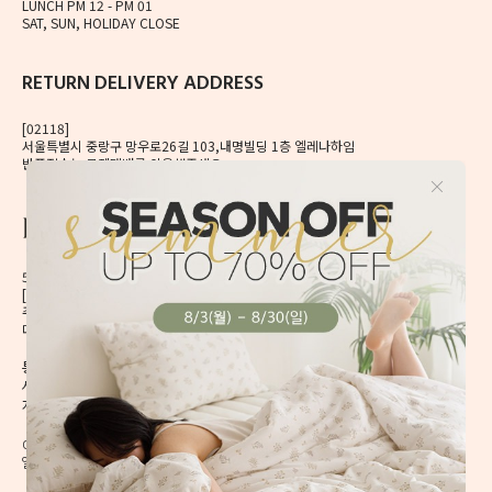
LUNCH PM 12 - PM 01
SAT, SUN, HOLIDAY CLOSE
RETURN DELIVERY ADDRESS
[02118]
서울특별시 중랑구 망우로26길 103,내명빌딩 1층 엘레나하임
반품접수는 로젠택배를 이용해주세요.
56, Mangu-ro, Dongdaemun-gu, Seoul, Korea
[02496] 서울시 동대문구 망우로 56 이앤제이빌딩 6층
주식회사 이앤제이디자인
대표자 이재혁, 이예은
통신판매신고번호 2020-서울동대문-0224호
[CHECK]
사업자등록번호 413-86-01738
개인정보관리책임자 이예은,
enjdesign@naver.com
COPYRIGHT @ ELENAHEIM. ALL RIGHT RESERVED.
엘레나 하임의 모든 디자인과 내용은 무단 도용할 수 없습니다.