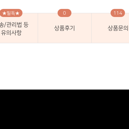
★필독★
0
114
송/관리법 등
상품후기
상품문의
유의사항