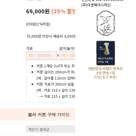
(주)이앤제이디자인
69,000원
(25% 할인)
690원
(1%적립)
70,000원 미만시 배송비 4,000원 (산간지역 3,000원 추가)
가로
길이(높이)
x
=
m²
커튼 1개당 3㎡가 최소 주문 단위입니다.
대한민국 브랜드 만족도
커튼 길이는 200cm가 최소 기본 금액입니다.
4년 연속 1위
리빙(침구 부문)
(예 : 길이를 120cm 입력시 계산값은 200cm로 변환계산)
커튼 가로가 300cm 넘을 경우 2개로 나눠 주문하세요.
(예 : 가로 310 x 길이 230cm는
→ 가로 155 x 길이 230cm 2개로 주문)
블라 커튼 구매 가이드