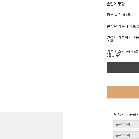
손잡이 방향
커튼 박스 유/무
완성할 커튼의 가로 cm
완성할 커튼의 길이(높
기준)
커튼 박스의 폭(가로) 
(몰딩 주의)
실측/시공 유료