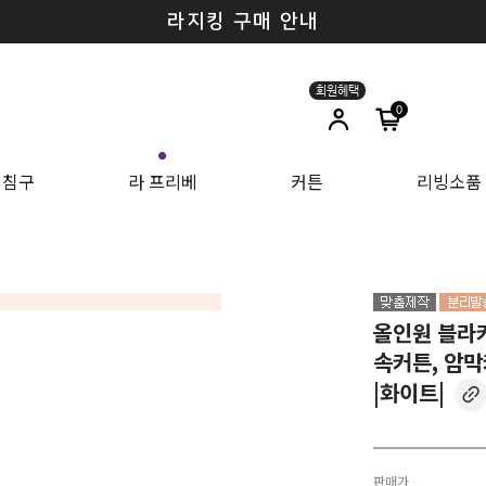
라지킹 구매 안내
0
●
침구
라 프리베
커튼
리빙소품
올인원 블라
속커튼, 암
|화이트|
판매가