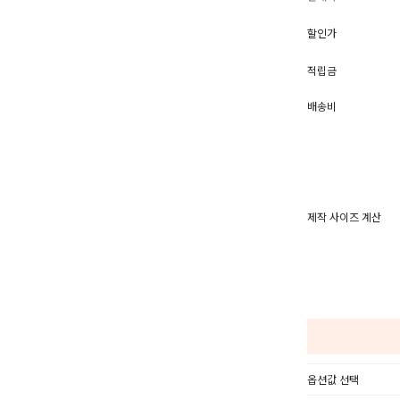
할인가
적립금
배송비
제작 사이즈 계산
옵션값 선택