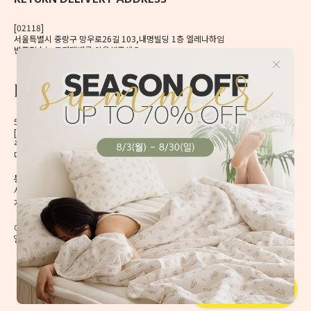
[02118]
서울특별시 중랑구 망우로26길 103,내명빌딩 1층 엘레나하임
반품접수는 로젠택배를 이용해주세요.
56, Mangu-ro, Dongdaemun-gu, Seoul, Korea
[02496] 서울시 동대문구 망우로 56 이앤제이빌딩 6층
주식회사 이앤제이디자인
대표자 이재혁, 이예은
통신판매신고번호 2020-서울동대문-0224호
[CHECK]
사업자등록번호 413-86-01738
개인정보관리책임자 이예은,
enjdesign@naver.com
COPYRIGHT @ ELENAHEIM. ALL RIGHT RESERVED.
엘레나 하임의 모든 디자인과 내용은 무단 도용할 수 없습니다.
회사소개
이용약관
이용방법
개인정보취급방침
B2B 문의