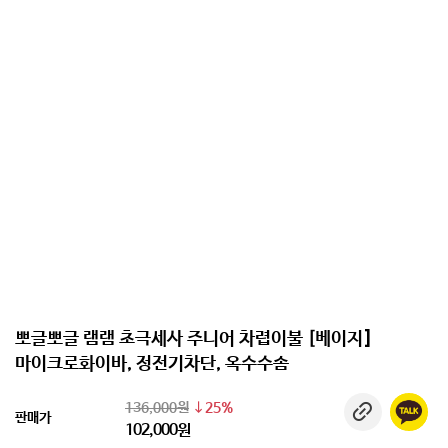
뽀글뽀글 램램 초극세사 주니어 차렵이불 [베이지]
마이크로화이바, 정전기차단, 옥수수솜
136,000원
25%
판매가
102,000원