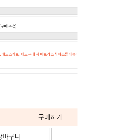
구매 추천)
 베드스커트, 패드 구매 시 매트리스 사이즈를 배송메시지에 기재해주세요.
0
구매하기
장바구니
관심상품