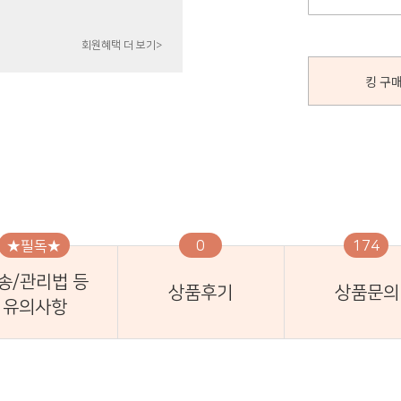
회원혜택 더 보기>
킹 구매
★필독★
0
174
송/관리법 등
상품후기
상품문의
유의사항